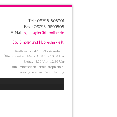
Raiffeisenstr. 42 55595 Weinsheim
Öffnungszeiten: Mo. - Do. 8.00 - 16.30 Uhr
Freitag: 8.00 Uhr - 12.30 Uhr
Bitte immer einen Termin absprechen.
Samstag: nur nach Vereinbarung