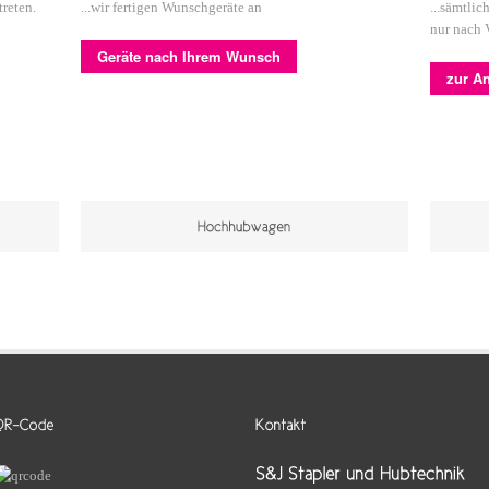
reten.
...wir fertigen Wunschgeräte an
...sämtli
nur nach 
Geräte nach Ihrem Wunsch
zur An