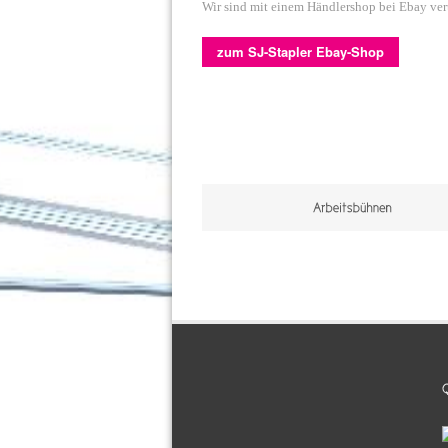
Wir sind mit einem Händlershop bei Ebay vert
zum SJ-Stapler Ebay-Shop