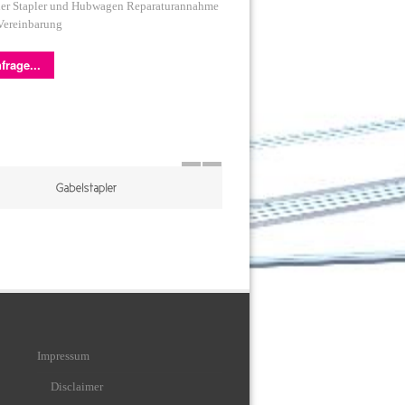
cher Stapler und Hubwagen Reparaturannahme
Vereinbarung
frage...
Impressum
Disclaimer