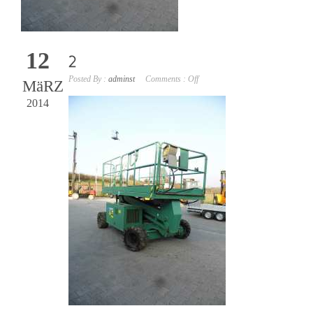
12
Posted By :
adminst
Comments :
Off
MäRZ
2014