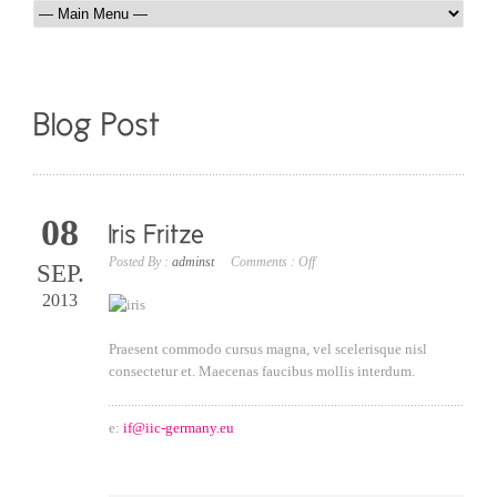
08
Posted By :
adminst
Comments :
Off
SEP.
2013
Praesent commodo cursus magna, vel scelerisque nisl
consectetur et. Maecenas faucibus mollis interdum.
e:
if@iic-germany.eu